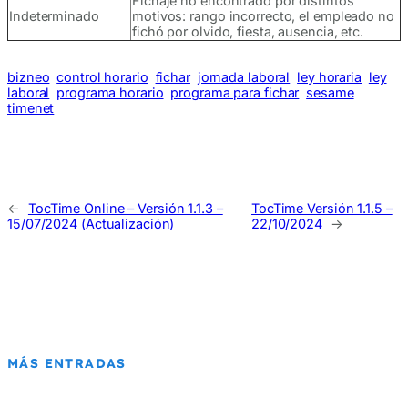
Fichaje no encontrado por distintos
Indeterminado
motivos: rango incorrecto, el empleado no
fichó por olvido, fiesta, ausencia, etc.
bizneo
control horario
fichar
jornada laboral
ley horaria
ley
laboral
programa horario
programa para fichar
sesame
timenet
←
TocTime Online – Versión 1.1.3 –
TocTime Versión 1.1.5 –
15/07/2024 (Actualización)
22/10/2024
→
MÁS ENTRADAS