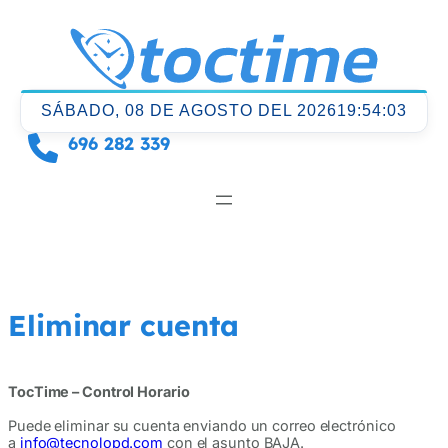
Saltar
al
contenido
SÁBADO, 08 DE AGOSTO DEL 2026
19:54:03
696 282 339
Eliminar cuenta
TocTime – Control Horario
Puede eliminar su cuenta enviando un correo electrónico
a
info@tecnolopd.com
con el asunto BAJA.