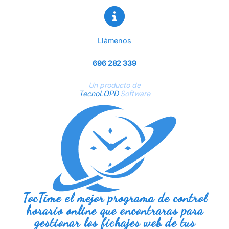
Llámenos
696 282 339
Un producto de
TecnoLOPD
Software
TocTime el mejor programa de control
horario online que encontraras para
gestionar los fichajes web de tus