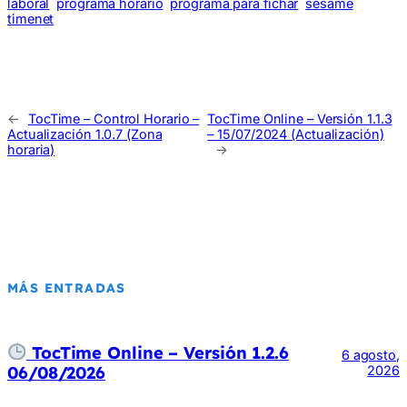
laboral
programa horario
programa para fichar
sesame
timenet
←
TocTime – Control Horario –
TocTime Online – Versión 1.1.3
Actualización 1.0.7 (Zona
– 15/07/2024 (Actualización)
horaria)
→
MÁS ENTRADAS
TocTime Online – Versión 1.2.6
6 agosto,
06/08/2026
2026