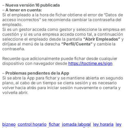
–
Nueva versión 16 publicada
–
A tener en cuenta:
Si el empleado a la hora de fichar obtiene el error de “Datos de
acceso incorrectos” se recomienda cambiar la contraseña del
empleado.
Si es un gestor acceda como gestor y seleccione la empresa en
cuestión y si es una empresa acceda como tal, a continuación
seleccione el empleado desde la pantalla
“Abrir Empleados”
y
diríjase al menú de la derecha
“Perfil/Cuenta”
y cambie la
contraseña.
Recuerde que adicionalmente puede fichar desde cualquier
dispositivo con navegador desde
https://toctime.es/sign
–
Problemas pendientes de la App
Si se abre la App para fichar y se mantiene abierta en segundo
plano, al cabo de un tiempo se cierra sesión y es necesario
volver hacia atrás para iniciar sesión nuevamente o cerrarla y
volverla abrir.
bizneo
control horario
fichar
jornada laboral
ley horaria
ley