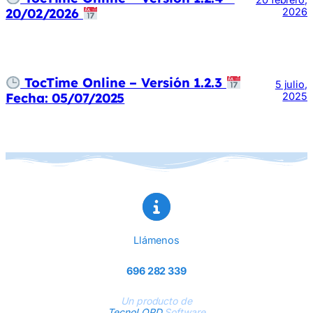
20/02/2026
2026
TocTime Online – Versión 1.2.3
5 julio,
Fecha: 05/07/2025
2025
Llámenos
696 282 339
Un producto de
TecnoLOPD
Software