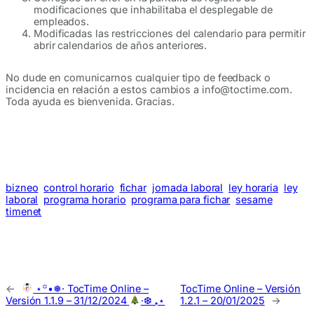
modificaciones que inhabilitaba el desplegable de
empleados.
Modificadas las restricciones del calendario para permitir
abrir calendarios de años anteriores.
No dude en comunicarnos cualquier tipo de feedback o
incidencia en relación a estos cambios a info@toctime.com.
Toda ayuda es bienvenida. Gracias.
bizneo
control horario
fichar
jornada laboral
ley horaria
ley
laboral
programa horario
programa para fichar
sesame
timenet
←
⋆꙳•❅‧ TocTime Online –
TocTime Online – Versión
Versión 1.1.9 – 31/12/2024
‧❆ ₊⋆
1.2.1 – 20/01/2025
→