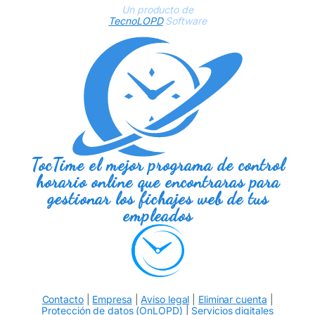
Un producto de
TecnoLOPD
Software
TocTime el mejor programa de control
horario online que encontraras para
gestionar los fichajes web de tus
empleados
Contacto
|
Empresa
|
Aviso legal
|
Eliminar cuenta
|
Protección de datos (OnLOPD)
|
Servicios digitales