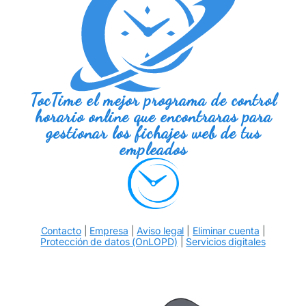
TocTime el mejor programa de control
horario online que encontraras para
gestionar los fichajes web de tus
empleados
Contacto
|
Empresa
|
Aviso legal
|
Eliminar cuenta
|
Protección de datos (OnLOPD)
|
Servicios digitales